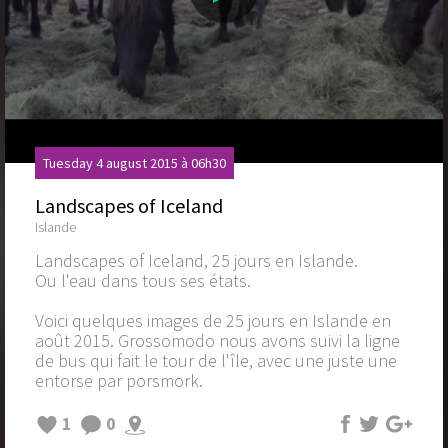
Tuesday 4 august 2015 à 06h30
Landscapes of Iceland
Islande
Landscapes of Iceland, 25 jours en Islande.
Ou l'eau dans tous ses états.
Voici quelques images de 25 jours en Islande en
août 2015. Grossomodo nous avons suivi la ligne
de bus qui fait le tour de l'île, avec une juste une
entorse par porsmork.
1
0