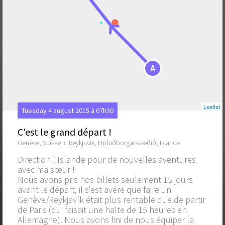
A
Leaflet
Tuesday 4 august 2015 à 07h30
C'est le grand départ !
Genève, Suisse
›
Reykjavík, Höfuðborgarsvæðið, Islande
Direction l'Islande pour de nouvelles aventures
avec ma sœur !
Nous avons pris nos billets seulement 15 jours
avant le départ, il s'est avéré que faire un
Genève/Reykjavík était plus rentable que de partir
de Paris (qui faisait une halte de 15 heures en
Allemagne). Nous avons fini de nous équiper la