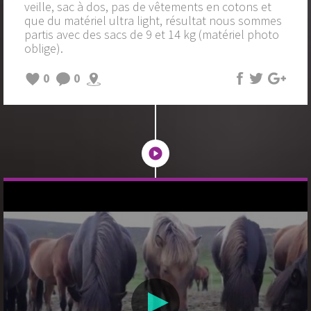
veille, sac à dos, pas de vêtements en cotons et
que du matériel ultra light, résultat nous sommes
partis avec des sacs de 9 et 14 kg (matériel photo
oblige).
0
0