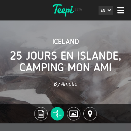
EN
ICELAND
25 JOURS EN ISLANDE,
CAMPING MON AMI
By Amélie