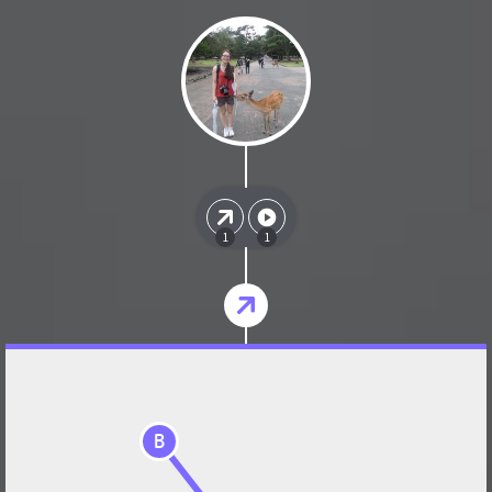
1
1
B