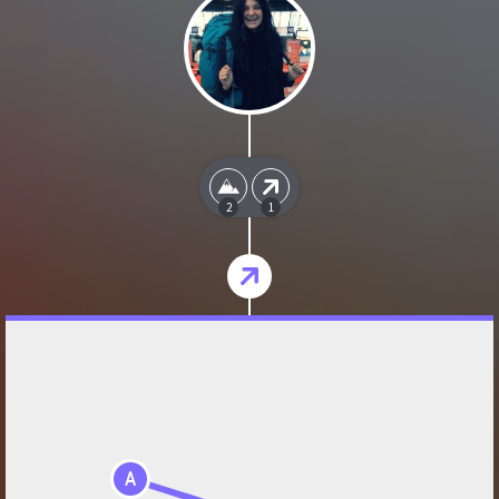
2
1
A