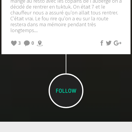
mangé au resto avec les copains de l'auberge on a
décidé de rentrer en tuktuk. On était 7 et le
chauffeur nous a assuré qu'on allait tous rentrer.
C'était vrai. Le fou rire qu'on a eu sur la route
restera dans ma mémoire pendant très
longtemps...
3
0
FOLLOW