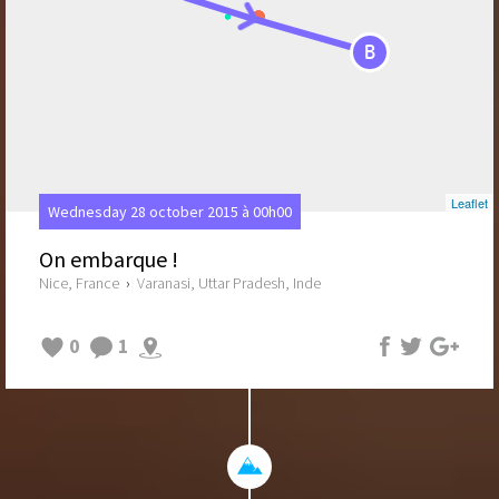
B
Leaflet
Wednesday 28 october 2015 à 00h00
On embarque !
Nice, France
›
Varanasi, Uttar Pradesh, Inde
0
1