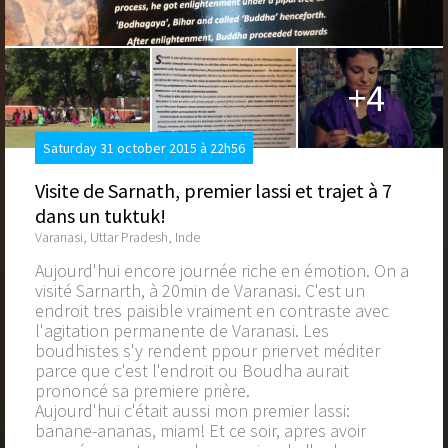
+4
Saturday 31 october 2015 à 22h56
Visite de Sarnath, premier lassi et trajet à 7
dans un tuktuk!
Varanasi, Uttar Pradesh, Inde
Aujourd'hui encore journée riche en émotion. On a
visité Sarnarth, à 20min de Varanasi. C'est un
endroit tres paisible vraiment en contraste avec
l'agitation permanente de Varanasi. Les
boudhistes s'y rendent ppour priervet méditer
parce que c'est l'endroit ou Boudha aurait
prononcé sa premiere prière.
Aujourd'hui c'était aussi mon premier lassi:
banane-ananas, miam! Et ce soir, apres avoir