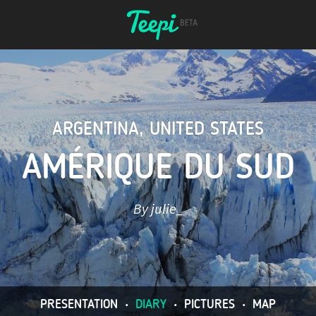
ARGENTINA
,
UNITED STATES
AMÉRIQUE DU SUD
By julie_
PRESENTATION
•
DIARY
•
PICTURES
•
MAP