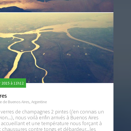
2015 à 11h12
res
e de Buenos Aires, Argentine
3 verres de champagnes 2 pintes (j'en connais un
vion...), nous voilà enfin arrivés à Buenos Aires
s accueillant et une température nous forçant à
 chaussures contre tongs et débardeur...les