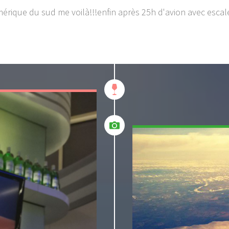
Amérique du sud me voilà!!!enfin après 25h d'avion avec escale