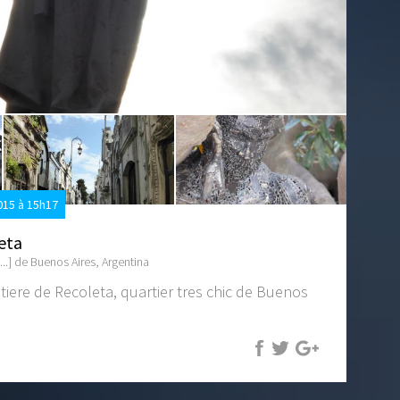
15 à 15h17
eta
...] de Buenos Aires, Argentina
etiere de Recoleta, quartier tres chic de Buenos