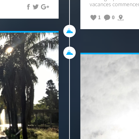
vacances commencent
1
0