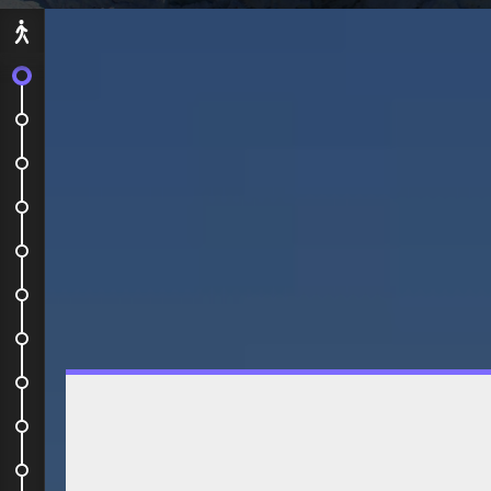
Départ
C'est parti !
en transit
Arrivée à Buenos Aires
Premier jour...
cimetiere de Recoleta
bars de B.A.
vie nocture a B.A
Encore une journee chargee
La Boca et San Telmo
Belgrano et Nunez