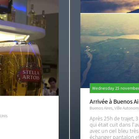
Wednesday 25 november 
Arrivée à Buenos Ai
Buenos Aires, Ville Autonom
-Unis
Après 25h de trajet, 
qui était cuit dans l'a
avec un ciel bleu trè
échanger pantalon et