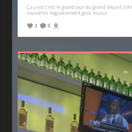
Ça y est c'est le grand jour du grand départ !!!
nouvelles réguliè
rement.gros
bisous
2
0