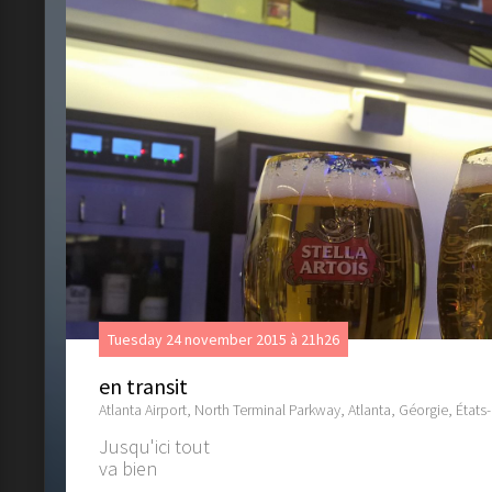
Tuesday 24 november 2015 à 21h26
en transit
Atlanta Airport, North Terminal Parkway, Atlanta, Géorgie, États
Jusqu'ici tout
va bien