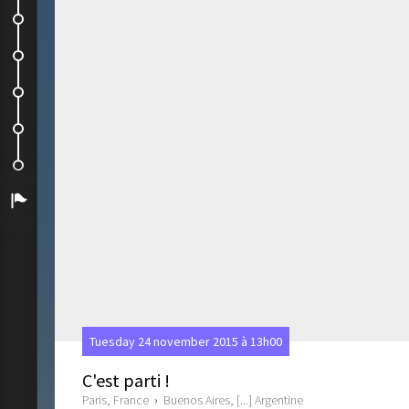
Petite journee off
Puerto Madero
Catedral del Tango
Alvervas, spectacle de sons et...
Musee d'art moderne et...
Arrivée
Tuesday 24 november 2015 à 13h00
C'est parti !
Paris, France
›
Buenos Aires, [...] Argentine