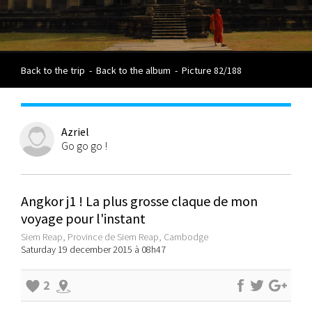
Back to the trip
-
Back to the album
-
Picture 82/188
Azriel
Go go go !
Angkor j1 ! La plus grosse claque de mon
voyage pour l'instant
Siem Reap, Province de Siem Reap, Cambodge
Saturday 19 december 2015 à 08h47
2