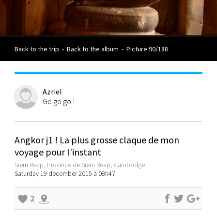
Back to the trip
-
Back to the album
-
Picture 90/188
Azriel
Go go go !
Angkor j1 ! La plus grosse claque de mon
voyage pour l'instant
Siem Reap, Province de Siem Reap, Cambodge
Saturday 19 december 2015 à 08h47
2