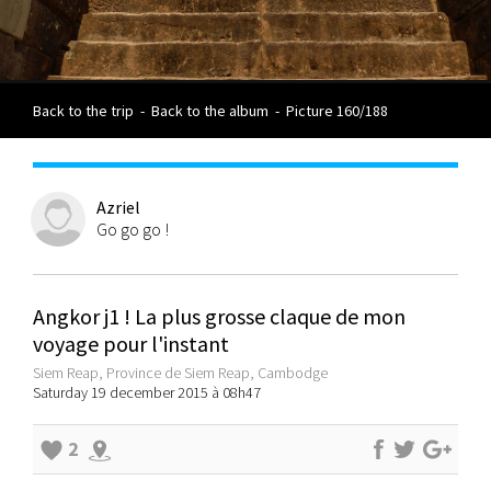
Back to the trip
-
Back to the album
-
Picture 160/188
Azriel
Go go go !
Angkor j1 ! La plus grosse claque de mon
voyage pour l'instant
Siem Reap, Province de Siem Reap, Cambodge
Saturday 19 december 2015 à 08h47
2