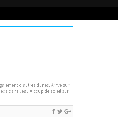
également d'autres dunes. Arrivé sur
pieds dans l'eau = coup de soleil sur