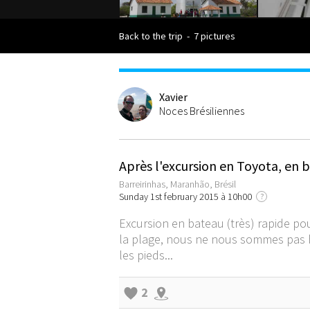
Back to the trip
-
7 pictures
Xavier
Noces Brésiliennes
Après l'excursion en Toyota, en b
Barreirinhas, Maranhão, Brésil
Sunday 1st february 2015 à 10h00
?
Excursion en bateau (très) rapide pou
la plage, nous ne nous sommes pas baig
les pieds...
2