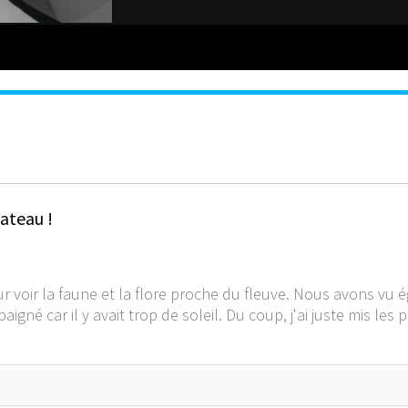
ateau !
r voir la faune et la flore proche du fleuve. Nous avons vu 
né car il y avait trop de soleil. Du coup, j'ai juste mis les 