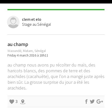
clem et elo
Stage au Sénégal
au champ
Waoundé, Matam, Sénégal
Friday 4 march 2016 à 18h11
au champ nous avons pu récolter du maïs, des
haricots blancs, des pommes de terre et des
arachides (cacahuète), que l'on a mangé juste après
bien sûr. La grosse surprise du jour a été les
arachides.
3