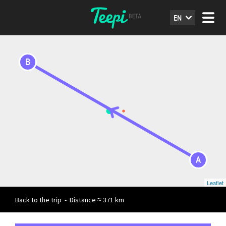
EN
B
A
Leaflet
Back to the trip
-
Distance ≈ 371 km