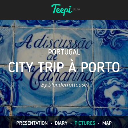
PORTUGAL
CITY TRIP À PORTO
By blondetrotteuse
PRESENTATION
•
DIARY
•
PICTURES
•
MAP