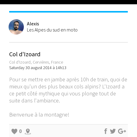
Alexis
Les Alpes du sud en moto
Col d'Izoard
Col d'Izoard, Cervières, France
Saturday 30 august 2014 à 14h13
Pour se mettre en jambe après 10h de train, quoi de
mieux qu'un des plus beaux cols alpins? L'Izoard a
ce petit côté mythique qui vous plonge tout de
suite dans l'ambiance.
Bienvenue à la montagne!
0