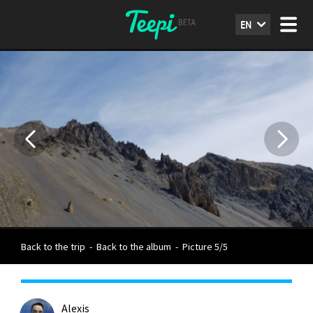
EN
Back to the trip
-
Back to the album
-
Picture 5/5
Alexis