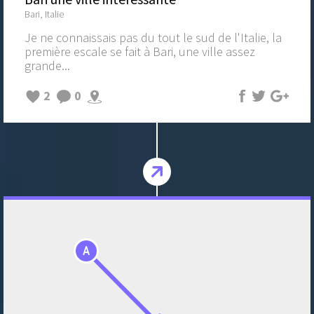
Bari, Italie
Je ne connaissais pas du tout le sud de l'Italie, la
première escale se fait à Bari, une ville assez
grande...
2
0
A