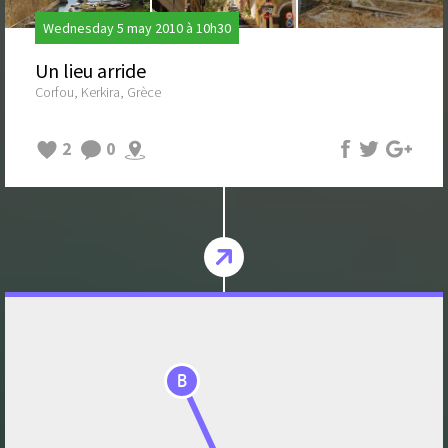
Wednesday 5 may 2010 à 10h30
Un lieu arride
Corfou, Kerkira, Grèce
2
0
B