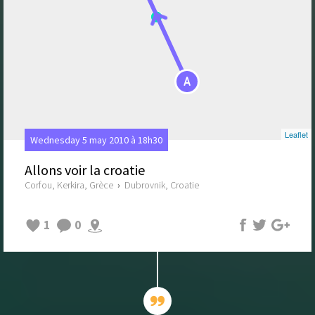
A
Leaflet
Wednesday 5 may 2010 à 18h30
Allons voir la croatie
Corfou, Kerkira, Grèce
›
Dubrovnik, Croatie
1
0