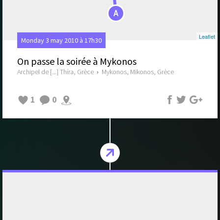
A
Leaflet
Monday 3 may 2010 à 17h30
On passe la soirée à Mykonos
Archipel de [...] Thíra, Grèce
›
Mykonos, Mikonos, Grèce
1
0