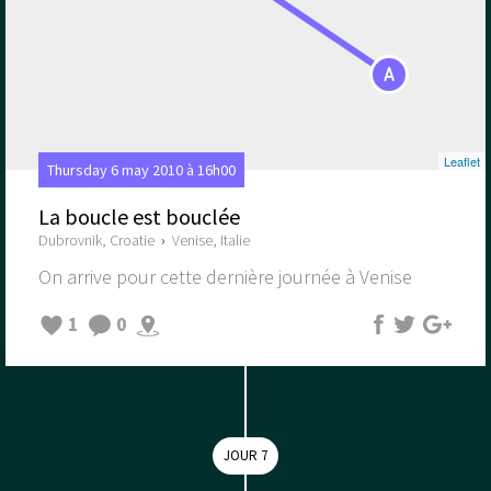
A
Leaflet
Thursday 6 may 2010 à 16h00
La boucle est bouclée
Dubrovnik, Croatie
›
Venise, Italie
On arrive pour cette dernière journée à Venise
1
0
JOUR 7