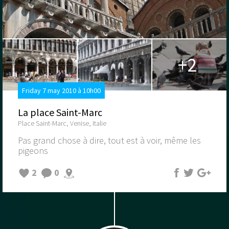
+2
Friday 7 may 2010 à 10h00
La place Saint-Marc
Place Saint-Marc, Venise, Italie
Pas grand chose à dire, tout est à voir, même les
pigeons
2
0