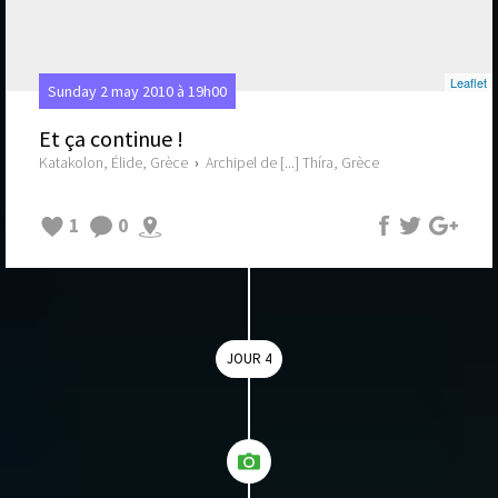
Leaflet
Sunday 2 may 2010 à 19h00
Et ça continue !
Katakolon, Élide, Grèce
›
Archipel de [...] Thíra, Grèce
1
0
JOUR 4