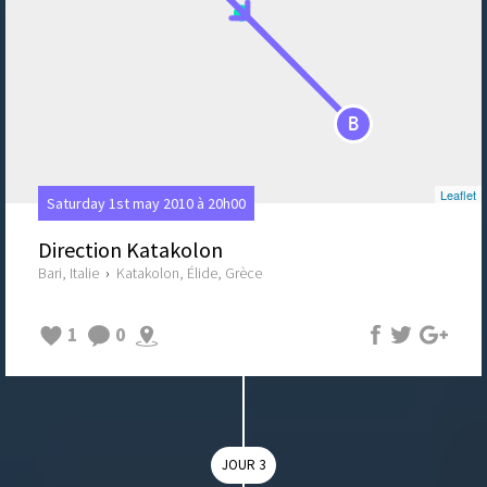
B
Leaflet
Saturday 1st may 2010 à 20h00
Direction Katakolon
Bari, Italie
›
Katakolon, Élide, Grèce
1
0
JOUR 3