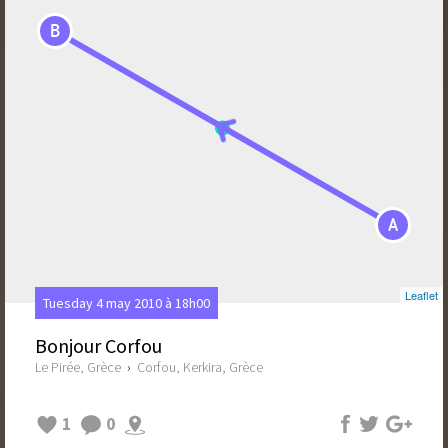
B
A
Leaflet
Tuesday 4 may 2010 à 18h00
Bonjour Corfou
Le Pirée, Grèce
›
Corfou, Kerkira, Grèce
1
0