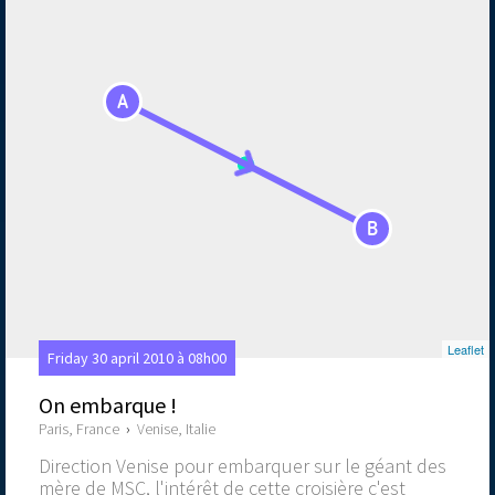
A
B
Leaflet
Friday 30 april 2010 à 08h00
On embarque !
Paris, France
›
Venise, Italie
Direction Venise pour embarquer sur le géant des
mère de MSC, l'intérêt de cette croisière c'est