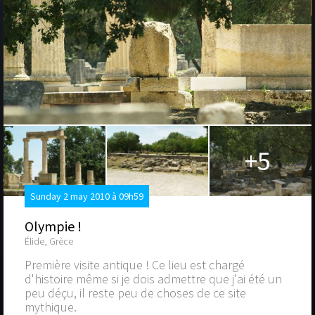
+5
Sunday 2 may 2010 à 09h59
Olympie !
Élide, Grèce
Première visite antique ! Ce lieu est chargé
d'histoire même si je dois admettre que j'ai été un
peu déçu, il reste peu de choses de ce site
mythique.