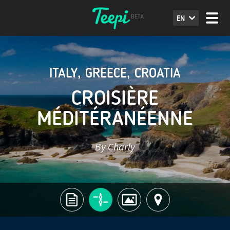
EN
ITALY
,
GREECE
,
CROATIA
CROISIÈRE
MÉDITÉRANÉENNE
By Charly