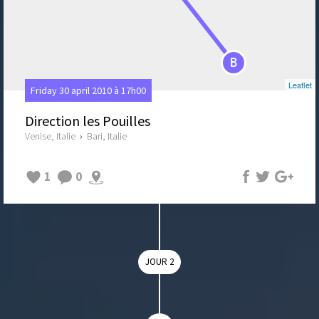
B
Leaflet
Friday 30 april 2010 à 17h00
Direction les Pouilles
Venise, Italie
›
Bari, Italie
1
0
JOUR 2