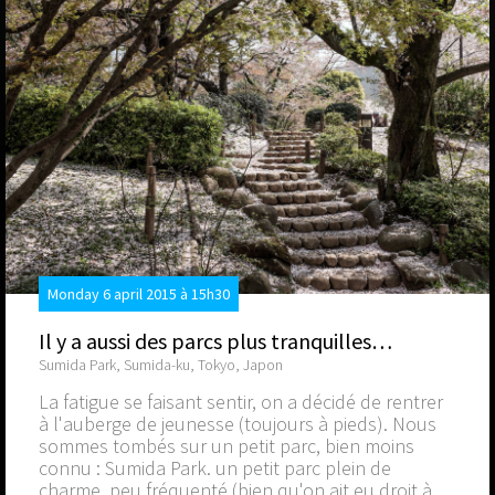
Monday 6 april 2015 à 15h30
Il y a aussi des parcs plus tranquilles…
Sumida Park, Sumida-ku, Tokyo, Japon
La fatigue se faisant sentir, on a décidé de rentrer
à l'auberge de jeunesse (toujours à pieds). Nous
sommes tombés sur un petit parc, bien moins
connu : Sumida Park. un petit parc plein de
charme, peu fréquenté (bien qu'on ait eu droit à