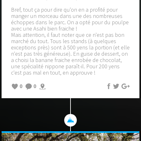
Bref, tout ça pour dire qu'on en a profité pour
manger un morceau dans une des nombreuses
échoppes dans le parc. On a opté pour du poulpe
avec une Asahi bien fraiche !
Mais attention, il faut noter que ce n'est pas bon
marché du tout. Tous les stands (à quelques
exceptions près) sont à 500 yens la portion (et elle
n'est pas très généreuse). En guise de dessert, on
a choisi la banane fraiche enrobée de chocolat,
une spécialité nippone paraît-il. Pour 200 yens
c'est pas mal en tout, en approuve !
0
0