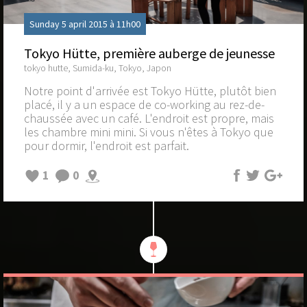
Sunday 5 april 2015 à 11h00
Tokyo Hütte, première auberge de jeunesse
tokyo hutte, Sumida-ku, Tokyo, Japon
Notre point d'arrivée est Tokyo Hütte, plutôt bien
placé, il y a un espace de co-working au rez-de-
chaussée avec un café. L'endroit est propre, mais
les chambre mini mini. Si vous n'êtes à Tokyo que
pour dormir, l'endroit est parfait.
1
0