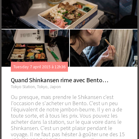
Tuesday 7 april 2015 à 12h36
Quand Shinkansen rime avec Bento…
Tokyo Station, Tokyo, Japon
Ou presque, mais prendre le Shikansen c'est
l'occasion de s'acheter un Bento. C'est un peu
l'équivalent de notre jambon-beurre. Il y en a de
toute sorte, et à tous les prix. Vous pouvez les
acheter dans la station, sur le quai voire dans le
Shinkansen. C'est un petit plaisir pendant le
voyage. Il ne faut pas hésiter à goûter une des 15