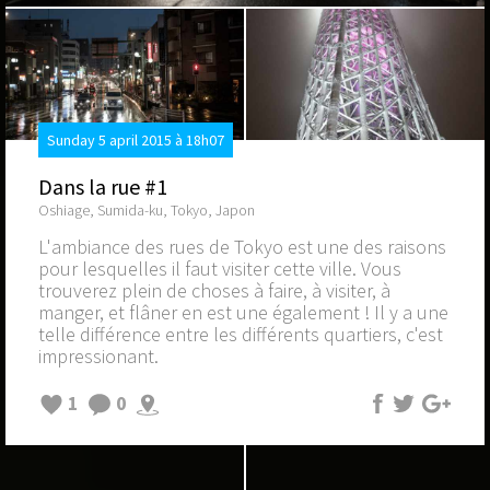
Sunday 5 april 2015 à 18h07
Dans la rue #1
Oshiage, Sumida-ku, Tokyo, Japon
L'ambiance des rues de Tokyo est une des raisons
pour lesquelles il faut visiter cette ville. Vous
trouverez plein de choses à faire, à visiter, à
manger, et flâner en est une également ! Il y a une
telle différence entre les différents quartiers, c'est
impressionant.
1
0