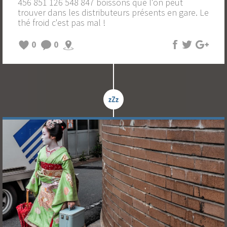
456 851 126 548 847 boissons que l'on peut
trouver dans les distributeurs présents en gare. Le
thé froid c'est pas mal !
0
0