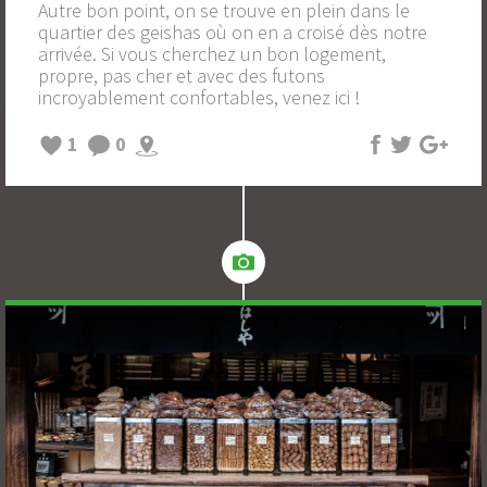
Autre bon point, on se trouve en plein dans le
quartier des geishas où on en a croisé dès notre
arrivée. Si vous cherchez un bon logement,
propre, pas cher et avec des futons
incroyablement confortables, venez ici !
1
0