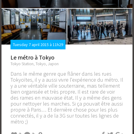
Tuesday 7 april 2015 à 11h29
Le métro à Tokyo
Tokyo Station, Tokyo, Japon
Dans le même genre que flâner dans les rues
Tokyoïtes, il y a aussi vivre l'expérience du métro. Il
y a une véritable ville souterraine, mais tellement
bien organisée et très propre. Il est rare de voir
des rames en mauvaise état. Il y a même des gens
pour nettoyer les marches. Si ça pouvait être aussi
propre à Paris… Et dernière chose pour les plus
connectés, il y a de la 3G sur toutes les lignes de
métro ;)