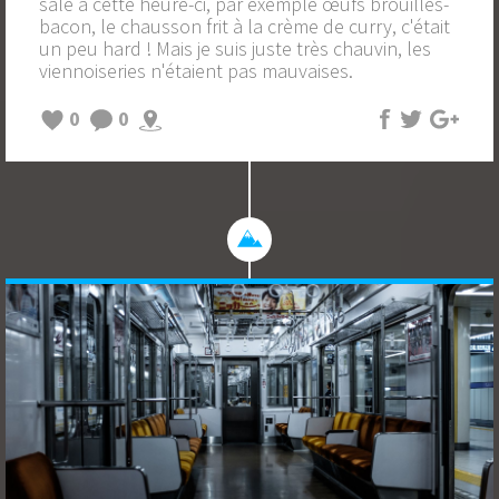
salé à cette heure-ci, par exemple œufs brouillés-
bacon, le chausson frit à la crème de curry, c'était
un peu hard ! Mais je suis juste très chauvin, les
viennoiseries n'étaient pas mauvaises.
0
0