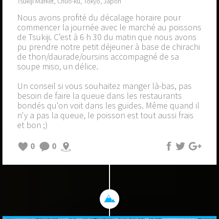
Tsukiji Market, Chūō-ku, Tokyo, Japon
Nous avons profité du décalage horaire pour
commencer la journée avec le marché au poissons
de Tsukiji. C’est à 6 h 30 du matin que nous avons
pu prendre notre petit déjeuner à base de chirachi
de thon/daurade/oursins accompagné de sa
soupe miso, un délice.
Un conseil si vous souhaitez manger là-bas, pas
besoin de faire la queue dans les restaurants
bondés qu'on voit dans les guides. Même quand il
n'y a pas la queue, le poisson est tout aussi frais
et bon ;)
0
0