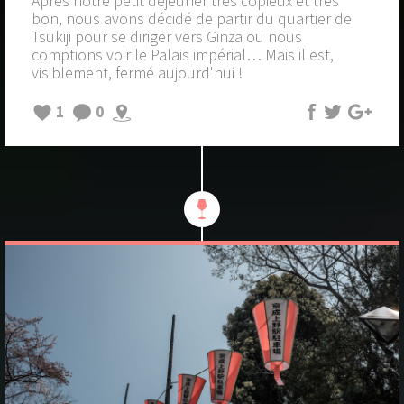
Après notre petit déjeuner très copieux et très
bon, nous avons décidé de partir du quartier de
Tsukiji pour se diriger vers Ginza ou nous
comptions voir le Palais impérial… Mais il est,
visiblement, fermé aujourd'hui !
1
0