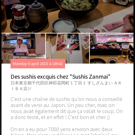
Monday 6 april 2015 à 18h42
Des sushis excquis chez "Sushis Zanmai"
日本東京都千代田区神田花岡町１丁目１ すしざんまい ＡＫ
ＩＢＡ店1F
C'est une chaîne de sushis qu'on nous a conseillé
avant de venir au Japon. Un peu cher, mais on
nous avait également dit que ça valait le coup. On
a donc testé, et en effet ! C'est bon et cher ;)
On en a eu pour 7000 yens environ avec deux