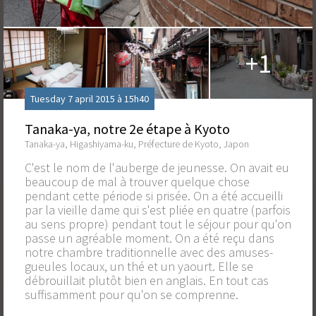
+1
Tuesday 7 april 2015 à 15h40
Tanaka-ya, notre 2e étape à Kyoto
Tanaka-ya, Higashiyama-ku, Préfecture de Kyoto, Japon
C'est le nom de l'auberge de jeunesse. On avait eu
beaucoup de mal à trouver quelque chose
pendant cette période si prisée. On a été accueilli
par la vieille dame qui s'est pliée en quatre (parfois
au sens propre) pendant tout le séjour pour qu'on
passe un agréable moment. On a été reçu dans
notre chambre traditionnelle avec des amuses-
gueules locaux, un thé et un yaourt. Elle se
débrouillait plutôt bien en anglais. En tout cas
suffisamment pour qu'on se comprenne.