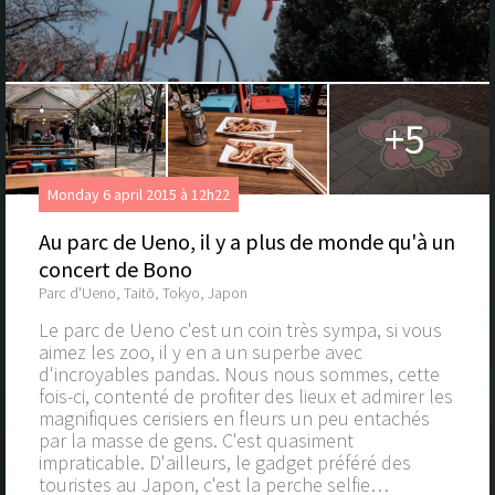
+5
Monday 6 april 2015 à 12h22
Au parc de Ueno, il y a plus de monde qu'à un
concert de Bono
Parc d'Ueno, Taitō, Tokyo, Japon
Le parc de Ueno c'est un coin très sympa, si vous
aimez les zoo, il y en a un superbe avec
d'incroyables pandas. Nous nous sommes, cette
fois-ci, contenté de profiter des lieux et admirer les
magnifiques cerisiers en fleurs un peu entachés
par la masse de gens. C'est quasiment
impraticable. D'ailleurs, le gadget préféré des
touristes au Japon, c'est la perche selfie…