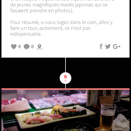
de jeunes magnifiques mariés japonais qui se
faisaient prendre en photos).
Pour résumé, si vous logez dans le coin, allez y
faire un tour, autrement, ce n'est pas
indispensable.
0
0