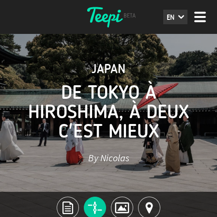
EN
JAPAN
DE TOKYO À
HIROSHIMA, À DEUX
C'EST MIEUX
By Nicolas