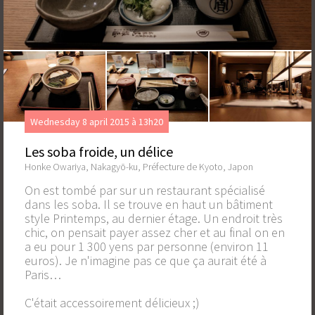
Wednesday 8 april 2015 à 13h20
Les soba froide, un délice
Honke Owariya, Nakagyō-ku, Préfecture de Kyoto, Japon
On est tombé par sur un restaurant spécialisé
dans les soba. Il se trouve en haut un bâtiment
style Printemps, au dernier étage. Un endroit très
chic, on pensait payer assez cher et au final on en
a eu pour 1 300 yens par personne (environ 11
euros). Je n'imagine pas ce que ça aurait été à
Paris…
C'était accessoirement délicieux ;)