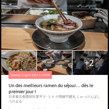
+2
Sunday 5 april 2015 à 12h00
Un des meilleurs ramen du séjour… dès le
premier jour !
日本東京都墨田区業平５−１４ 十間橋宇廼丸 じゅっけんばし
うのまる