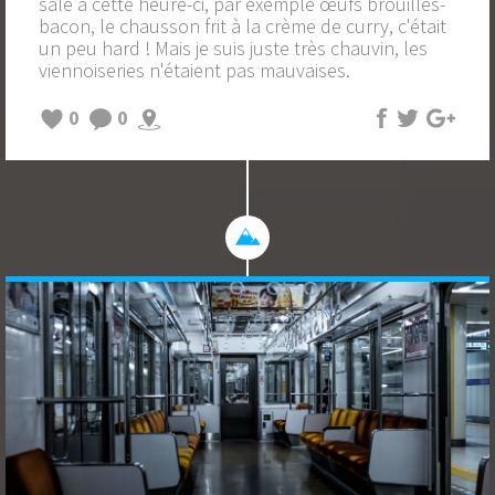
salé à cette heure-ci, par exemple œufs brouillés-
bacon, le chausson frit à la crème de curry, c'était
un peu hard ! Mais je suis juste très chauvin, les
viennoiseries n'étaient pas mauvaises.
0
0