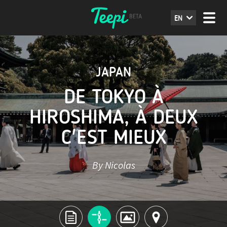
EN
JAPAN
DE TOKYO À
HIROSHIMA, À DEUX
C'EST MIEUX
By Nicolas