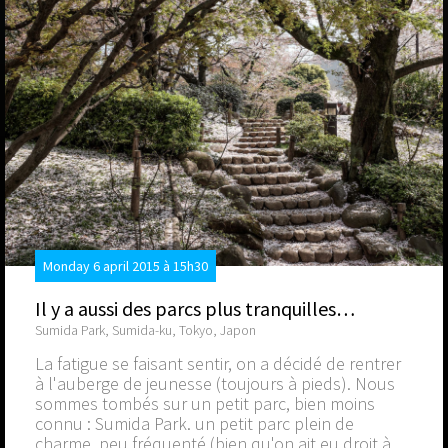
Monday 6 april 2015 à 15h30
Il y a aussi des parcs plus tranquilles…
Sumida Park, Sumida-ku, Tokyo, Japon
La fatigue se faisant sentir, on a décidé de rentrer
à l'auberge de jeunesse (toujours à pieds). Nous
sommes tombés sur un petit parc, bien moins
connu : Sumida Park. un petit parc plein de
charme, peu fréquenté (bien qu'on ait eu droit à