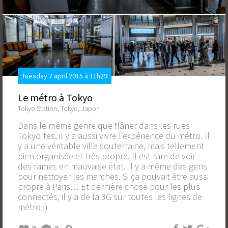
Tuesday 7 april 2015 à 11h29
Le métro à Tokyo
Tokyo Station, Tokyo, Japon
Dans le même genre que flâner dans les rues
Tokyoïtes, il y a aussi vivre l'expérience du métro. Il
y a une véritable ville souterraine, mais tellement
bien organisée et très propre. Il est rare de voir
des rames en mauvaise état. Il y a même des gens
pour nettoyer les marches. Si ça pouvait être aussi
propre à Paris… Et dernière chose pour les plus
connectés, il y a de la 3G sur toutes les lignes de
métro ;)