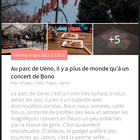
+5
Monday 6 april 2015 à 12h22
Au parc de Ueno, il y a plus de monde qu'à un
concert de Bono
Parc d'Ueno, Taitō, Tokyo, Japon
Le parc de Ueno c'est un coin très sympa, si vous
aimez les zoo, il y en a un superbe avec
d'incroyables pandas. Nous nous sommes, cette
fois-ci, contenté de profiter des lieux et admirer les
magnifiques cerisiers en fleurs un peu entachés
par la masse de gens. C'est quasiment
impraticable. D'ailleurs, le gadget préféré des
touristes au Japon, c'est la perche selfie…