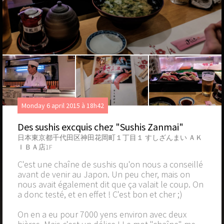
Monday 6 april 2015 à 18h42
Des sushis excquis chez "Sushis Zanmai"
日本東京都千代田区神田花岡町１丁目１ すしざんまい ＡＫ
ＩＢＡ店1F
C'est une chaîne de sushis qu'on nous a conseillé
avant de venir au Japon. Un peu cher, mais on
nous avait également dit que ça valait le coup. On
a donc testé, et en effet ! C'est bon et cher ;)
On en a eu pour 7000 yens environ avec deux