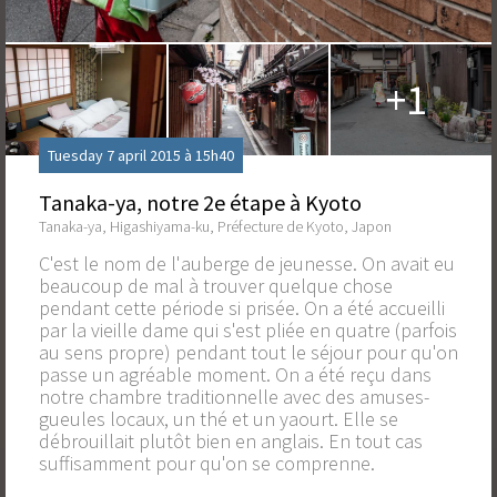
+1
Tuesday 7 april 2015 à 15h40
Tanaka-ya, notre 2e étape à Kyoto
Tanaka-ya, Higashiyama-ku, Préfecture de Kyoto, Japon
C'est le nom de l'auberge de jeunesse. On avait eu
beaucoup de mal à trouver quelque chose
pendant cette période si prisée. On a été accueilli
par la vieille dame qui s'est pliée en quatre (parfois
au sens propre) pendant tout le séjour pour qu'on
passe un agréable moment. On a été reçu dans
notre chambre traditionnelle avec des amuses-
gueules locaux, un thé et un yaourt. Elle se
débrouillait plutôt bien en anglais. En tout cas
suffisamment pour qu'on se comprenne.