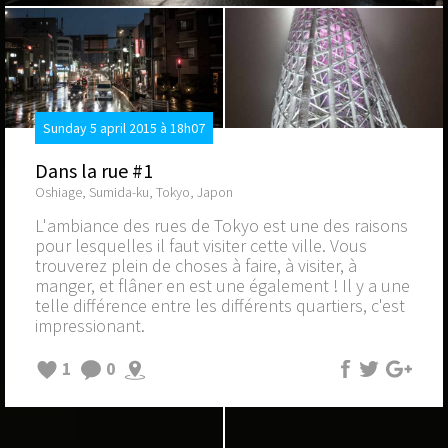
Sunday 5 april 2015 à 18h07
Dans la rue #1
Oshiage, Sumida-ku, Tokyo, Japon
L'ambiance des rues de Tokyo est une des raisons
pour lesquelles il faut visiter cette ville. Vous
trouverez plein de choses à faire, à visiter, à
manger, et flâner en est une également ! Il y a une
telle différence entre les différents quartiers, c'est
impressionant.
1
0