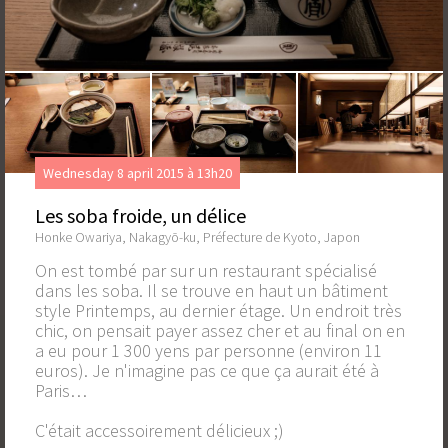
Wednesday 8 april 2015 à 13h20
Les soba froide, un délice
Honke Owariya, Nakagyō-ku, Préfecture de Kyoto, Japon
On est tombé par sur un restaurant spécialisé
dans les soba. Il se trouve en haut un bâtiment
style Printemps, au dernier étage. Un endroit très
chic, on pensait payer assez cher et au final on en
a eu pour 1 300 yens par personne (environ 11
euros). Je n'imagine pas ce que ça aurait été à
Paris…
C'était accessoirement délicieux ;)