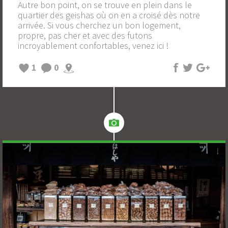
Autre bon point, on se trouve en plein dans le
quartier des geishas où on en a croisé dès notre
arrivée. Si vous cherchez un bon logement,
propre, pas cher et avec des futons
incroyablement confortables, venez ici !
1
0