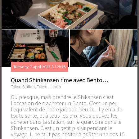
Tuesday 7 april 2015 à 12h36
Quand Shinkansen rime avec Bento…
Tokyo Station, Tokyo, Japon
Ou presque, mais prendre le Shikansen c'est
l'occasion de s'acheter un Bento. C'est un peu
l'équivalent de notre jambon-beurre. Il y en a de
toute sorte, et à tous les prix. Vous pouvez les
acheter dans la station, sur le quai voire dans le
Shinkansen. C'est un petit plaisir pendant le
voyage. Il ne faut pas hésiter à goûter une des 15