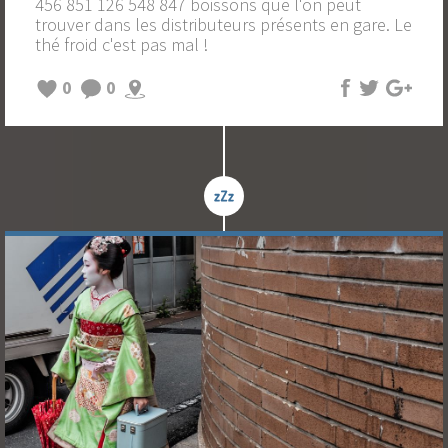
456 851 126 548 847 boissons que l'on peut
trouver dans les distributeurs présents en gare. Le
thé froid c'est pas mal !
0
0