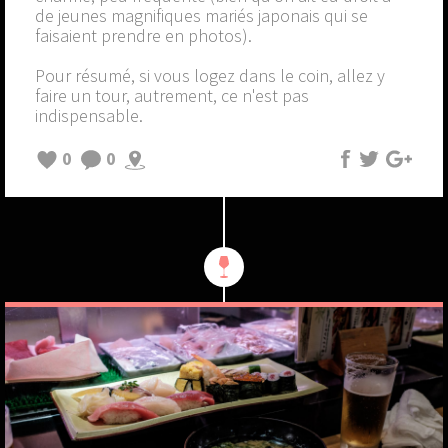
de jeunes magnifiques mariés japonais qui se
faisaient prendre en photos).
Pour résumé, si vous logez dans le coin, allez y
faire un tour, autrement, ce n'est pas
indispensable.
0
0