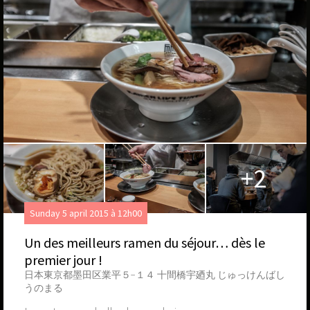
+2
Sunday 5 april 2015 à 12h00
Un des meilleurs ramen du séjour… dès le
premier jour !
日本東京都墨田区業平５−１４ 十間橋宇廼丸 じゅっけんばし
うのまる