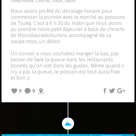
Tsukiji Market, Chūō-ku, Tokyo, Japon
Nous avons profité du décalage horaire pour
commencer la journée avec le marché au poissons
de Tsukiji. C’est à 6 h 30 du matin que nous avons
pu prendre notre petit déjeuner à base de chirachi
de thon/daurade/oursins accompagné de sa
soupe miso, un délice.
Un conseil si vous souhaitez manger là-bas, pas
besoin de faire la queue dans les restaurants
bondés qu'on voit dans les guides. Même quand il
n'y a pas la queue, le poisson est tout aussi frais
et bon ;)
0
0