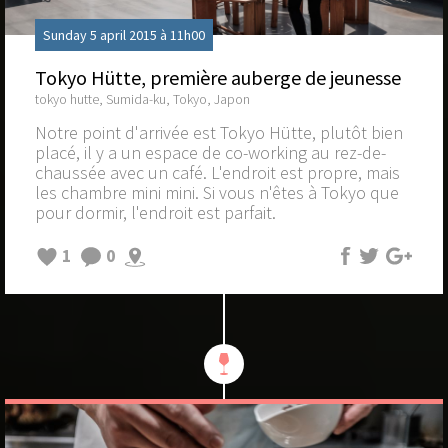
Sunday 5 april 2015 à 11h00
Tokyo Hütte, première auberge de jeunesse
tokyo hutte, Sumida-ku, Tokyo, Japon
Notre point d'arrivée est Tokyo Hütte, plutôt bien
placé, il y a un espace de co-working au rez-de-
chaussée avec un café. L'endroit est propre, mais
les chambre mini mini. Si vous n'êtes à Tokyo que
pour dormir, l'endroit est parfait.
1
0