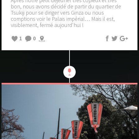
Après notre petit déjeuner très copieux et très
bon, nous avons décidé de partir du quartier de
Tsukiji pour se diriger vers Ginza ou nous
comptions voir le Palais impérial… Mais il est,
visiblement, fermé aujourd'hui !
1
0