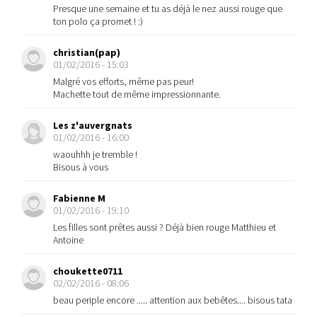
Presque une semaine et tu as déjà le nez aussi rouge que
ton polo ça promet ! :)
christian(pap)
01/02/2016 - 15:03
Malgré vos efforts, même pas peur!
Machette tout de même impressionnante.
Les z'auvergnats
01/02/2016 - 16:00
waouhhh je tremble !
Bisous à vous
Fabienne M
01/02/2016 - 19:10
Les filles sont prêtes aussi ? Déjà bien rouge Matthieu et
Antoine
choukette0711
02/02/2016 - 08:06
beau periple encore ..... attention aux bebêtes.... bisous tata