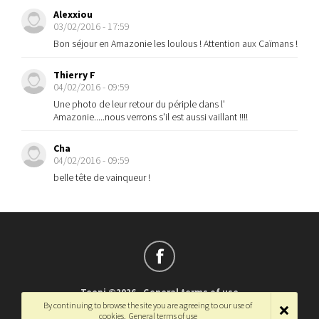
Alexxiou
03/02/2016 - 17:59
Bon séjour en Amazonie les loulous ! Attention aux Caïmans !
Thierry F
04/02/2016 - 09:59
Une photo de leur retour du périple dans l'
Amazonie.....nous verrons s'il est aussi vaillant !!!!
Cha
04/02/2016 - 09:59
belle tête de vainqueur !
Teepi ©2026
-
General terms of use
By continuing to browse the site you are agreeing to our use of
Français
-
English
cookies.
General terms of use