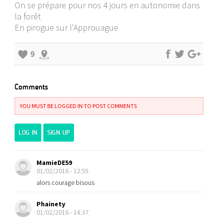
On se prépare pour nos 4 jours en autonomie dans
la forêt
En pirogue sur l'Approuague
9
Comments
YOU MUST BE LOGGED IN TO POST COMMENTS
LOG IN
SIGN UP
MamieDE59
01/02/2016 - 12:59
alors courage bisous
Phainety
01/02/2016 - 14:37