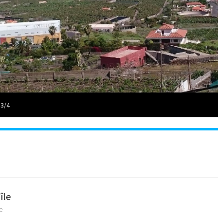
 3/4
île
e