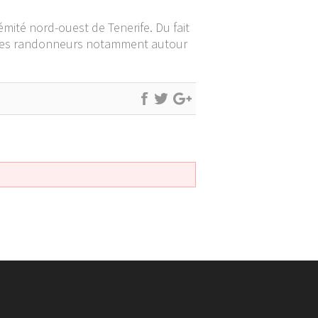
émité nord-ouest de Tenerife. Du fait
our les randonneurs notamment autour