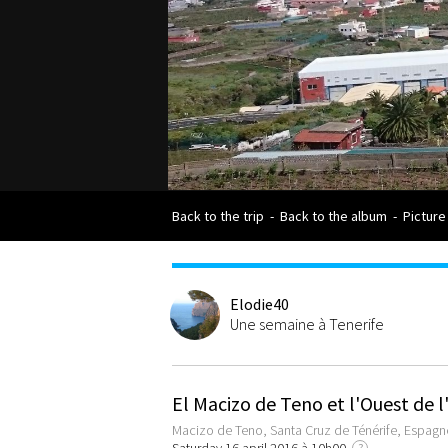
Back to the trip
-
Back to the album
-
Picture
Elodie40
Une semaine à Tenerife
El Macizo de Teno et l'Ouest de l'
Macizo de Teno, Santa Cruz de Ténérife, Espagn
?