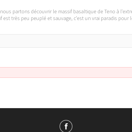
 nous partons découvrir le massif basaltique de Teno à l'extr
ssif est très peu peuplé et sauvage, c'est un vrai paradis p