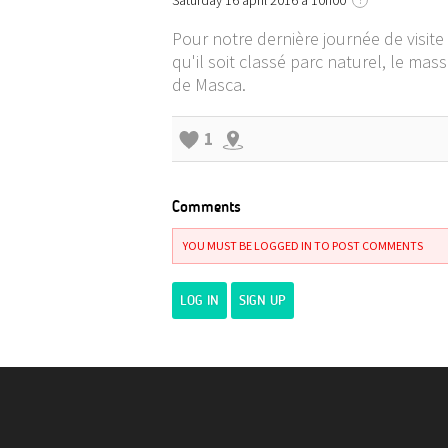
Saturday 16 april 2016 à 10h00
Pour notre dernière journée de visite
qu'il soit classé parc naturel, le ma
de Masca.
1
Comments
YOU MUST BE LOGGED IN TO POST COMMENTS
LOG IN
SIGN UP