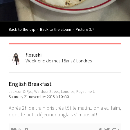
Back to the trip
-
Back to the album
-
Picture 3/4
flosushi
Week-end de mes 18ans à Londres
English Breakfast
Jackson & Rye, Wardour Street, Londres, Royaume-Uni
Saturday 21 november 2015 à 10h30
Après 2h de train pris très tôt le matin.. on a eu faim,
donc le petit déjeuner anglais s'imposait!