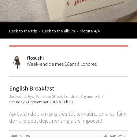
Back to the trip
-
Back to the album
-
Picture 4/4
flosushi
Week-end de mes 18ans à Londres
English Breakfast
Jackson & Rye, Wardour Street, Londres, Royaume-Uni
Saturday 21 november 2015 à 10h30
Après 2h de train pris très tôt le matin.. on a eu faim,
donc le petit déjeuner anglais s'imposait!