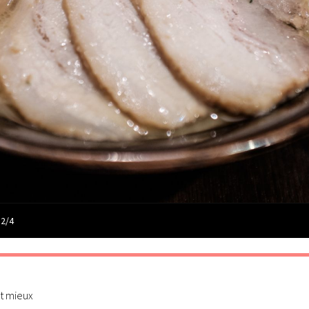
 2/4
st mieux