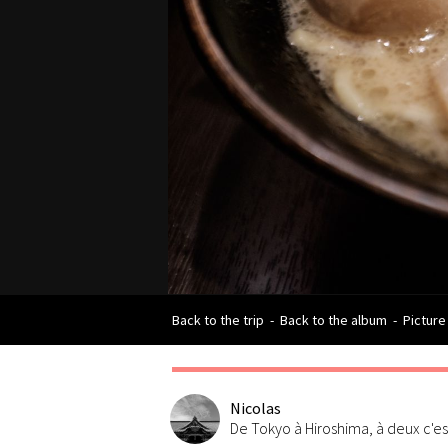
Back to the trip
-
Back to the album
-
Picture
Nicolas
De Tokyo à Hiroshima, à deux c'e