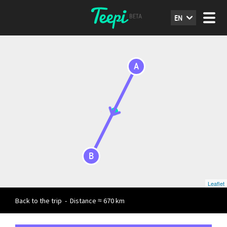
EN
A
B
Leaflet
Back to the trip
-
Distance ≈ 670 km