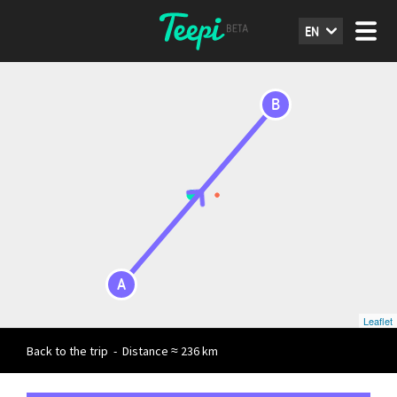
EN
B
A
Leaflet
Back to the trip
-
Distance ≈ 236 km