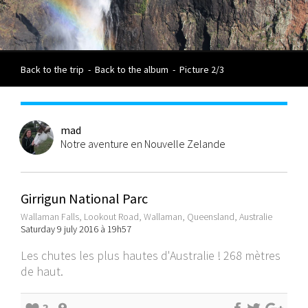
Back to the trip
-
Back to the album
-
Picture 2/3
mad
Notre aventure en Nouvelle Zelande
Girrigun National Parc
Wallaman Falls, Lookout Road, Wallaman, Queensland, Australie
Saturday 9 july 2016 à 19h57
Les chutes les plus hautes d'Australie ! 268 mètres
de haut.