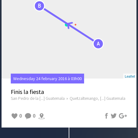
B
A
Leaflet
Wednesday 24 february 2016 à 03h00
Finis la fiesta
San Pedro de la [...] Guatemala
›
Quetzaltenango, [...] Guatemala
0
0