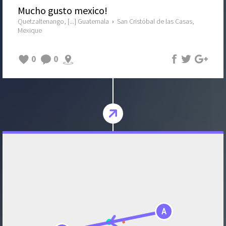
Mucho gusto mexico!
Quetzaltenango, [...] Guatemala
›
San Cristóbal de las Casas,
Mexique
0
0
A