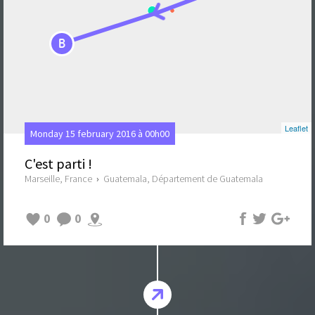
B
Leaflet
Monday 15 february 2016 à 00h00
C'est parti !
Marseille, France
›
Guatemala, Département de Guatemala
0
0