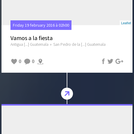
Leaflet
Friday 19 february 2016 à 02h00
Vamos a la fiesta
Antigua [...] Guatemala
›
San Pedro de la [...] Guatemala
0
0