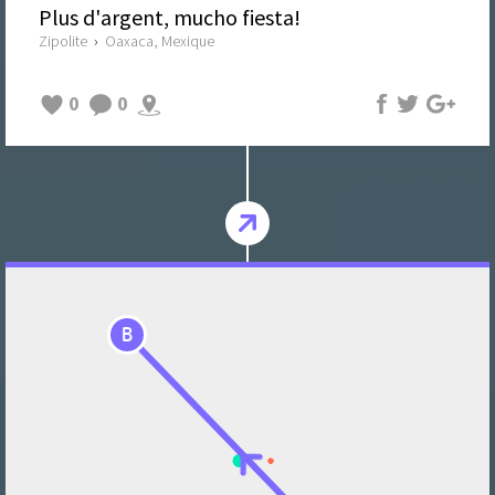
Plus d'argent, mucho fiesta!
Zipolite
›
Oaxaca, Mexique
0
0
B