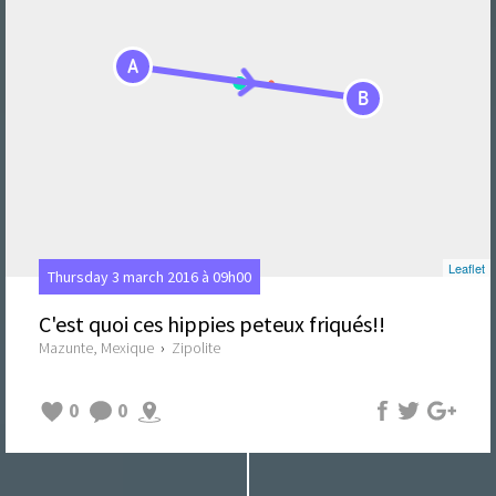
A
B
Leaflet
Thursday 3 march 2016 à 09h00
C'est quoi ces hippies peteux friqués!!
Mazunte, Mexique
›
Zipolite
0
0