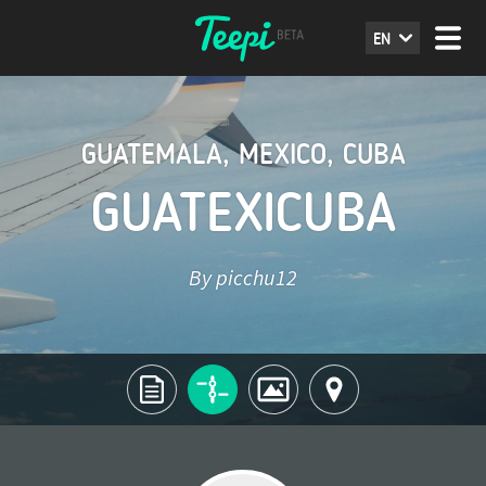
EN
GUATEMALA
,
MEXICO
,
CUBA
GUATEXICUBA
By picchu12