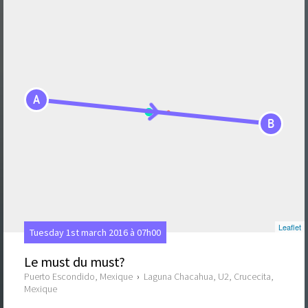
A
B
Leaflet
Tuesday 1st march 2016 à 07h00
Le must du must?
Puerto Escondido, Mexique
›
Laguna Chacahua, U2, Crucecita,
Mexique