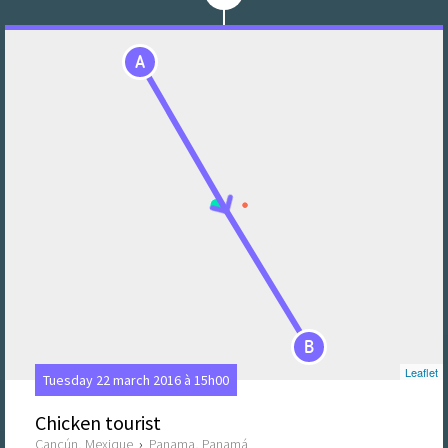
A
B
Leaflet
Tuesday 22 march 2016 à 15h00
Chicken tourist
Cancún, Mexique
›
Panama, Panamá