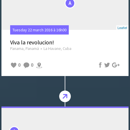
A
Leaflet
Tuesday 22 march 2016 à 16h00
Viva la revolucion!
Panama, Panamá
›
La Havane, Cuba
0
0