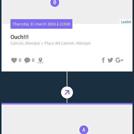
B
Leaflet
Thursday 31 march 2016 à 21h00
Ouch!!!
Cancún, Mexique
›
Playa del Carmen, Mexique
0
0
A