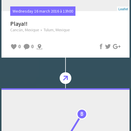
Leaflet
Wednesday 16 march 2016 à 13h00
Playa!!
Cancún, Mexique
›
Tulum, Mexique
0
0
B