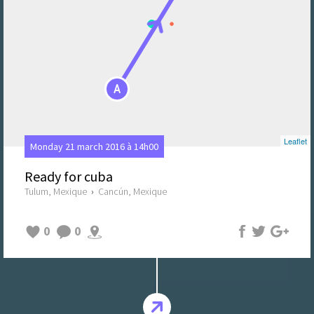
A
Leaflet
Monday 21 march 2016 à 14h00
Ready for cuba
Tulum, Mexique
›
Cancún, Mexique
0
0