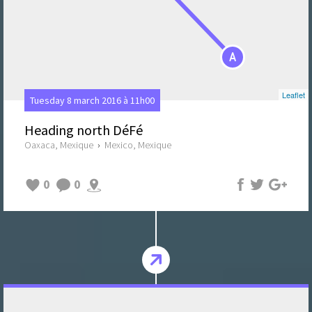
A
Leaflet
Tuesday 8 march 2016 à 11h00
Heading north DéFé
Oaxaca, Mexique
›
Mexico, Mexique
0
0