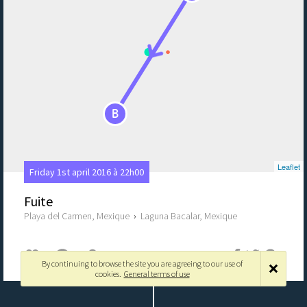
B
Leaflet
Friday 1st april 2016 à 22h00
Fuite
Playa del Carmen, Mexique
›
Laguna Bacalar, Mexique
0
0
By continuing to browse the site you are agreeing to our use of
cookies.
General terms of use