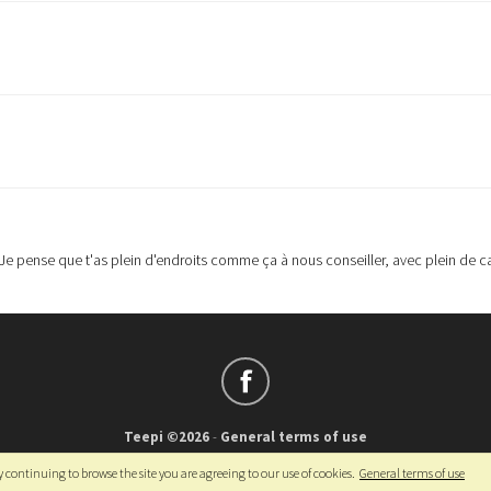
) Je pense que t'as plein d'endroits comme ça à nous conseiller, avec plein de c
Teepi ©2026
-
General terms of use
Français
-
English
y continuing to browse the site you are agreeing to our use of cookies.
General terms of use