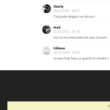
Charly
20/11/2015 - 09:47
C'est juste dingue ces décors !
mad
21/11/2015 - 01:36
Oui on en prend plein les yeux j'avoue !
Célinee
26/11/2015 - 10:50
Je veux trop faire ça quand on viendra :
B