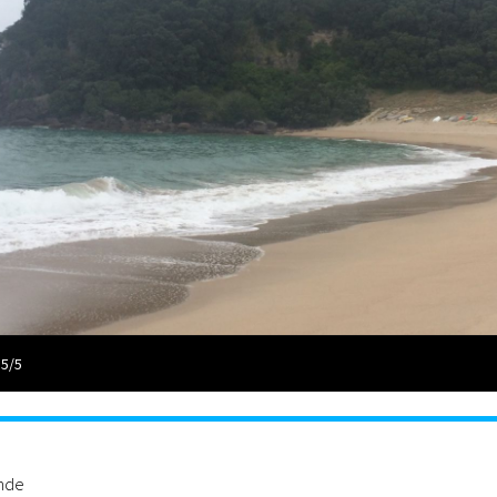
 5/5
ande