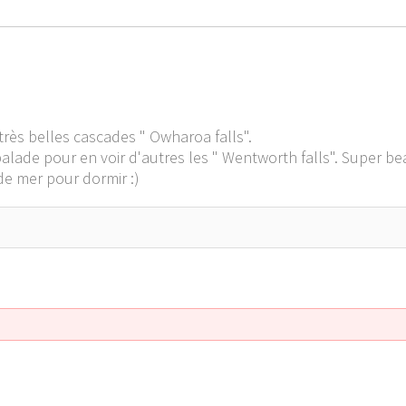
très belles cascades " Owharoa falls".
lade pour en voir d'autres les " Wentworth falls". Super be
e mer pour dormir :)