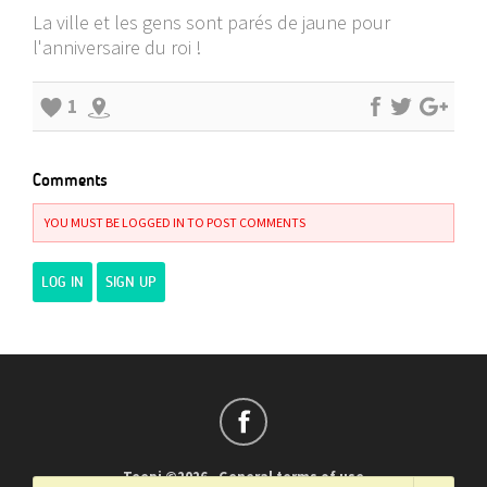
La ville et les gens sont parés de jaune pour
l'anniversaire du roi !
1
Comments
YOU MUST BE LOGGED IN TO POST COMMENTS
LOG IN
SIGN UP
Teepi ©2026
-
General terms of use