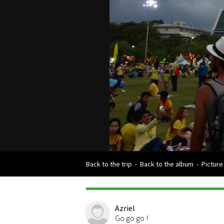
Back to the trip
-
Back to the album
-
Picture
Azriel
Go go go !