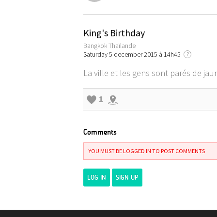
King's Birthday
Bangkok Thaïlande
Saturday 5 december 2015 à 14h45
?
La ville et les gens sont parés de jaun
1
Comments
YOU MUST BE LOGGED IN TO POST COMMENTS
LOG IN
SIGN UP