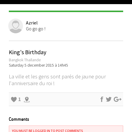
Azriel
Go go go !
King's Birthday
Bangkok Thaïlande
Saturday 5 december 2015 à 14h45
La ville et les gens sont parés de jaune pour
l'anniversaire du roi !
1
Comments
YOU MUST BE LOGGED IN TO POST COMMENTS