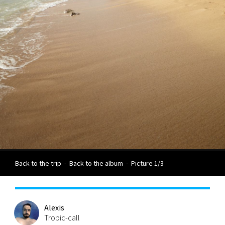
Back to the trip
-
Back to the album
-
Picture 1/3
Alexis
Tropic-call