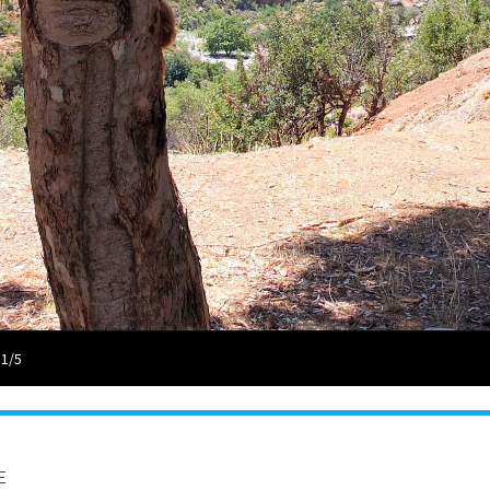
 1/5
E