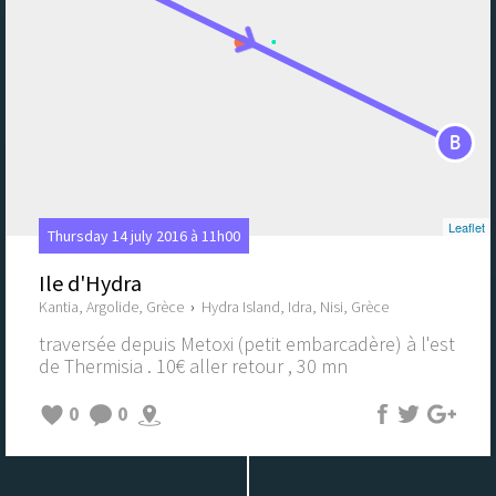
B
Leaflet
Thursday 14 july 2016 à 11h00
Ile d'Hydra
Kantia, Argolide, Grèce
›
Hydra Island, Idra, Nisi, Grèce
traversée depuis Metoxi (petit embarcadère) à l'est
de Thermisia . 10€ aller retour , 30 mn
0
0