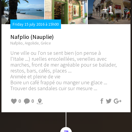
+1
Friday 15 july 2016 à 15h00
Nafplio (Nauplie)
Nafplio, Argolide, Grèce
Une ville ou l'on se sent bien (on pense à
l'Italie ...) ruelles ensoleillées, venelles avec
marches, front de mer agréable pour se balader,
restos, bars, cafés, places ...
Animée et pleine de vie
Boire un café frappé ou manger une glace ...
Trouver des sandales cuir sur mesure ...
0
0