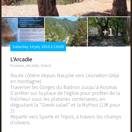
+1
Saturday 16 july 2016 à 11h00
L'Arcadie
Kosmas, Arcadie, Grèce
Route côtière depuis Nauplie vers Léonidion (déjà
en montagne)
Traverser les Gorges du Badron Jusqu'à Kosmas
S'arrêter sur la place de l'église pour profiter de la
fraîcheur sous les platanes centenaires, en
dégustant la "Greek salad" et la Mythos (13€ pour
2)
Repartir vers Sparte et Tripoli, à travers les champs
d'oliviers.