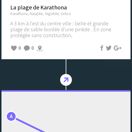
La plage de Karathona
Karathona, Nauplie, Argolide, Grèce
A 3 km à l'est du centre ville : belle et grande
plage de sable bordée d'une pinède . En zone
protégée sans construction.
0
0
A