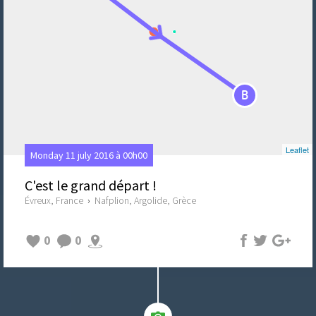
B
Leaflet
Monday 11 july 2016 à 00h00
C'est le grand départ !
Évreux, France
›
Nafplion, Argolide, Grèce
0
0