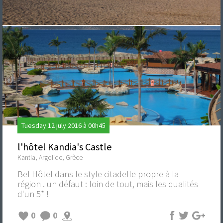
Tuesday 12 july 2016 à 00h45
l'hôtel Kandia's Castle
Kantia, Argolide, Grèce
Bel Hôtel dans le style citadelle propre à la
région . un défaut : loin de tout, mais les qualités
d'un 5* !
0
0