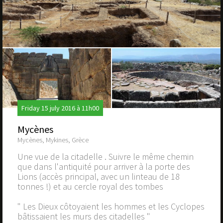
Friday 15 july 2016 à 11h00
Mycènes
Mycènes, Mykines, Grèce
Une vue de la citadelle . Suivre le même chemin
que dans l'antiquité pour arriver à la porte des
Lions (accès principal, avec un linteau de 18
tonnes !) et au cercle royal des tombes
" Les Dieux côtoyaient les hommes et les Cyclopes
bâtissaient les murs des citadelles "