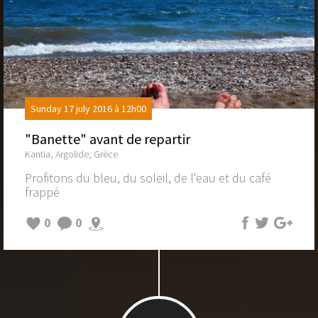
Sunday 17 july 2016 à 12h00
"Banette" avant de repartir
Kantia, Argolide, Grèce
Profitons du bleu, du soleil, de l'eau et du café
frappé
0
0