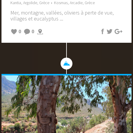
Kantia, Argolide, Grèce
›
Kosmas, Arcadie, Grèce
Mer, montagne, vallées, oliviers à perte de vue,
villages et eucalyptus ...
0
0