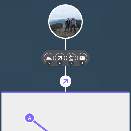
5
6
2
4
A