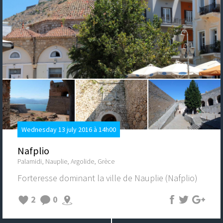
Wednesday 13 july 2016 à 14h00
Nafplio
Palamidi, Nauplie, Argolide, Grèce
Forteresse dominant la ville de Nauplie (Nafplio)
2
0