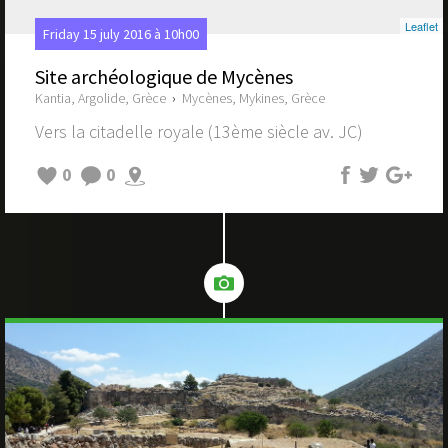
Leaflet
Friday 15 july 2016 à 10h00
Site archéologique de Mycènes
Kantia, Argolide, Grèce
›
Mycènes, Mykines, Grèce
Vers la citadelle royale (13ème siècle av. JC)
0
0