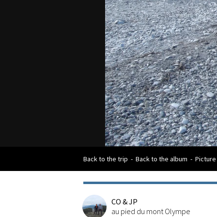
Back to the trip
-
Back to the album
-
Picture
CO & JP
au pied du mont Olympe