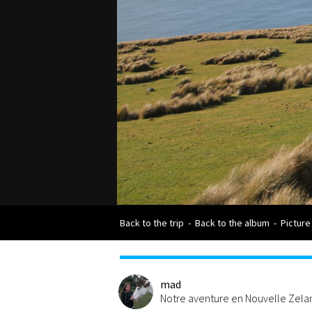
Back to the trip
-
Back to the album
-
Picture
mad
Notre aventure en Nouvelle Zel