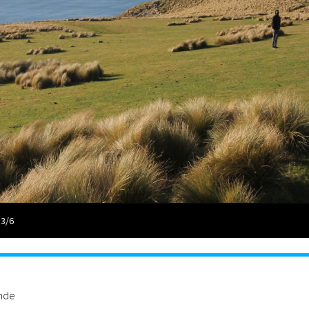
 3/6
ande