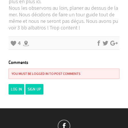
plus en plus ici.
Nous les observons au loin, planer au dessus de la
mer. Nous décidons de faire un tour guide tout de
même et nous ne seront pas déçus. Nous avons pu
voir 3 bb albatros ! Trop content !
4
Comments
YOU MUST BE LOGGED IN TO POST COMMENTS
LOG IN
SIGN UP