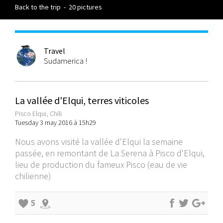
Back to the trip
-
20 pictures
Travel
Sudamerica !
La vallée d'Elqui, terres viticoles
Pisco Elqui, Chili
Tuesday 3 may 2016 à 15h29
Nous avons visité la vallée d'Elqui la semaine
passée, en remontant de La Serena à Pisco d'Elqui,
lieu de production du fameux Pisco (eau de vie
chilienne)
5