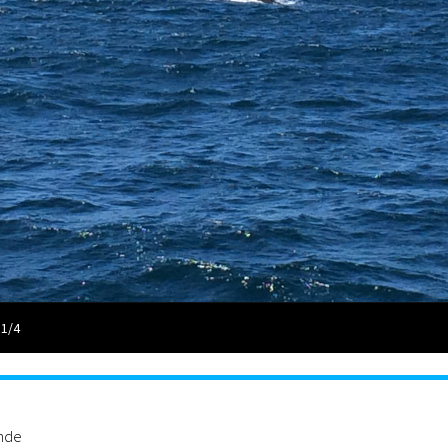
 1/4
ande