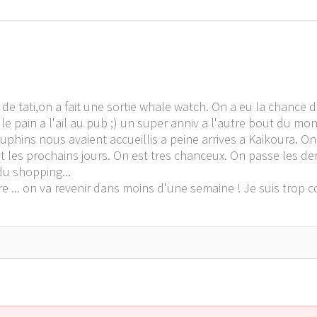
niv de tati,on a fait une sortie whale watch. On a eu la chance
r le pain a l'ail au pub ;) un super anniv a l'autre bout du mo
dauphins nous avaient accueillis a peine arrives a Kaikoura. O
 les prochains jours. On est tres chanceux. On passe les derni
du shopping...
ire ... on va revenir dans moins d'une semaine ! Je suis trop 