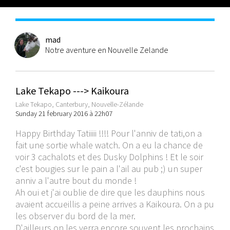
mad
Notre aventure en Nouvelle Zelande
Lake Tekapo ---> Kaikoura
Lake Tekapo, Canterbury, Nouvelle-Zélande
Sunday 21 february 2016 à 22h07
Happy Birthday Tatiiiii !!!! Pour l'anniv de tati,on a
fait une sortie whale watch. On a eu la chance de
voir 3 cachalots et des Dusky Dolphins ! Et le soir
c'est bougies sur le pain a l'ail au pub ;) un super
anniv a l'autre bout du monde !
Ah oui et j'ai oublie de dire que les dauphins nous
avaient accueillis a peine arrives a Kaikoura. On a pu
les observer du bord de la mer.
D'ailleurs on les verra encore souvent les prochains