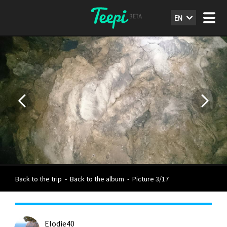
EN
Back to the trip
-
Back to the album
-
Picture 3/17
Elodie40