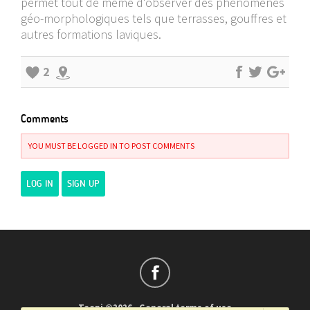
permet tout de même d'observer des phénomènes
géo-morphologiques tels que terrasses, gouffres et
autres formations laviques.
2
Comments
YOU MUST BE LOGGED IN TO POST COMMENTS
LOG IN
SIGN UP
Teepi ©2026
-
General terms of use