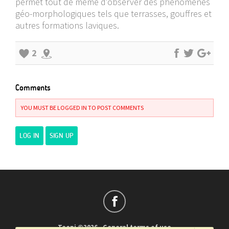
permet tout de même d'observer des phénomènes
géo-morphologiques tels que terrasses, gouffres et
autres formations laviques.
2
Comments
YOU MUST BE LOGGED IN TO POST COMMENTS
LOG IN
SIGN UP
Teepi ©2026
-
General terms of use