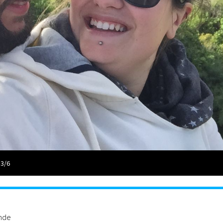
 3/6
ande