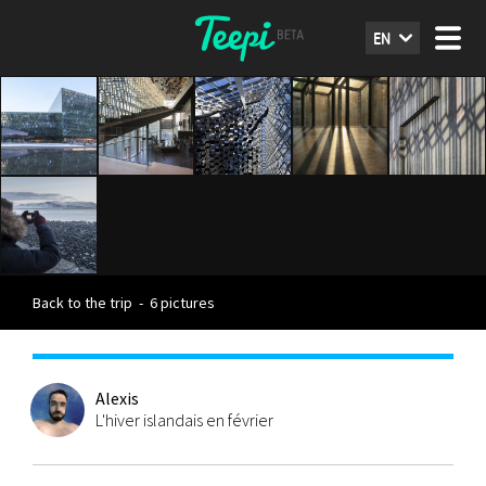
EN
Back to the trip
-
6 pictures
Alexis
L'hiver islandais en février