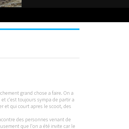
anchement grand chose a faire. On a
a et c'est toujours sympa de partir a
r et qui court apres le scoot, des
rencontre des personnes venant de
usement que l'on a été invite car le