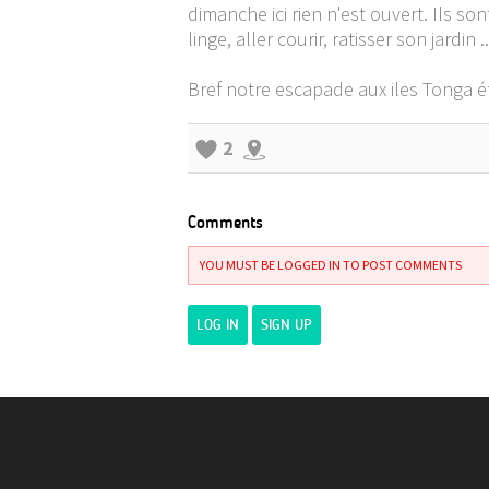
dimanche ici rien n'est ouvert. Ils son
linge, aller courir, ratisser son jardi
Bref notre escapade aux iles Tonga éta
2
Comments
YOU MUST BE LOGGED IN TO POST COMMENTS
LOG IN
SIGN UP