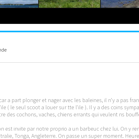
ande
car a part plonger et nager avec les baleines, il n'y a pas fr
 ( le seul scoot a louer sur tte l'ile ). Il y a des coins symp
re des cochons, vaches, chiens errants qui veulent ns bouffe
 on est invite par notre proprio a un barbeuc chez lui. On y 
ustralie, Tonga, Angleterre. On passe un super moment. Heure