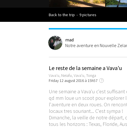
Back to the trip
-
9 pictures
mad
Notre aventure en Nouvelle Zel
Le reste de la semaine a Vava'u
Vavaʻu, Neiafu, Vava'u, Tonga
Friday 12 august 2016 à 15h57
?
Une semaine a Vava'u c'est suffisant 
qd mm loue un scoot pour explorer l'ile
l'aventure en deux roues. On rencont
locaux tres souriant... C'est sympa !
Dimanche, la veille de notre départ,
tous les horizons : Texas, Floride, A