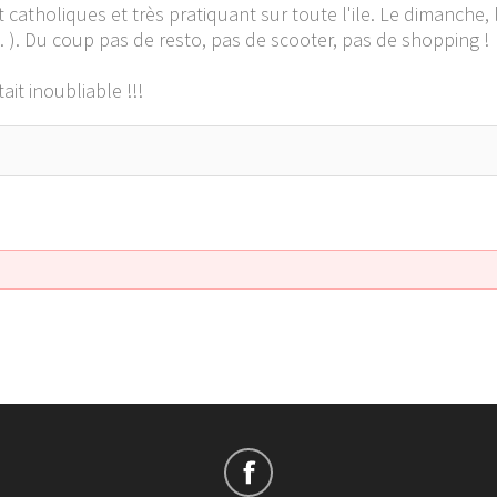
t catholiques et très pratiquant sur toute l'ile. Le dimanche, le
n ... ). Du coup pas de resto, pas de scooter, pas de shopping !
it inoubliable !!!