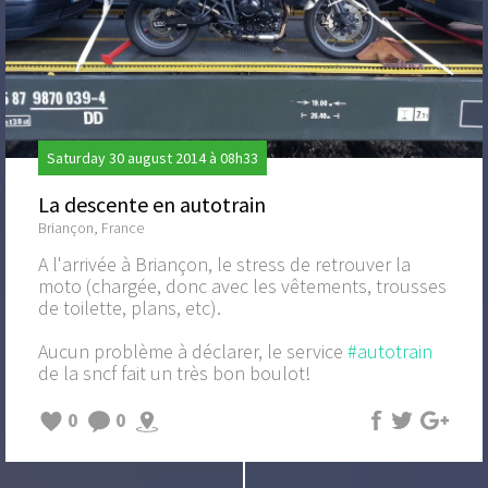
Saturday 30 august 2014 à 08h33
La descente en autotrain
Briançon, France
A l'arrivée à Briançon, le stress de retrouver la
moto (chargée, donc avec les vêtements, trousses
de toilette, plans, etc).
Aucun problème à déclarer, le service
#autotrain
de la sncf fait un très bon boulot!
0
0