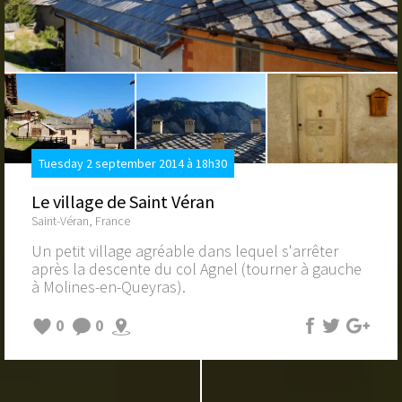
Tuesday 2 september 2014 à 18h30
Le village de Saint Véran
Saint-Véran, France
Un petit village agréable dans lequel s'arrêter
après la descente du col Agnel (tourner à gauche
à Molines-en-Queyras).
0
0