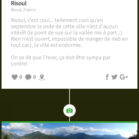
Risoul
Risoul, France
Risoul, c'est coul... tellement cool qu'en
septembre la visite de cette ville n'est d'aucun
intérêt (le point de vue sur la vallée mis à part...).
Rien n'est ouvert, impossible de manger (le midi en
tout cas), la ville est endormie.
On se dit que l'hiver, ça doit être sympa par
contre!
0
0