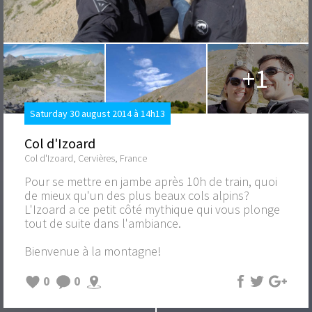
+1
Saturday 30 august 2014 à 14h13
Col d'Izoard
Col d'Izoard, Cervières, France
Pour se mettre en jambe après 10h de train, quoi
de mieux qu'un des plus beaux cols alpins?
L'Izoard a ce petit côté mythique qui vous plonge
tout de suite dans l'ambiance.
Bienvenue à la montagne!
0
0