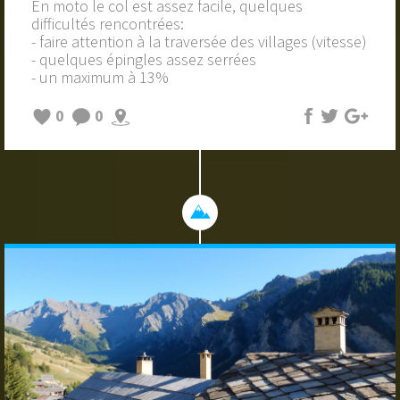
En moto le col est assez facile, quelques
difficultés rencontrées:
- faire attention à la traversée des villages (vitesse)
- quelques épingles assez serrées
- un maximum à 13%
0
0