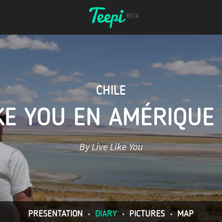
CHILE
IKE YOU EN AMÉRIQUE
By Live Like You
PRESENTATION
•
DIARY
•
PICTURES
•
MAP