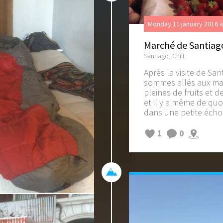
Monday 11 january 2016 
Marché de Santiag
Santiago, Chili
Après la visite de Sa
sommes allés aux mar
pleines de fruits et d
et il y a même de quo
dans une petite échopp
1
0