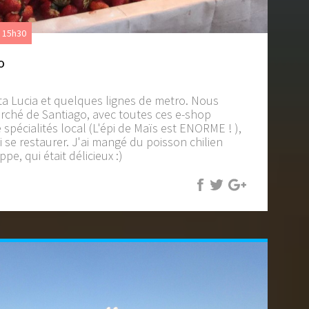
à 15h30
o
nta Lucia et quelques lignes de metro. Nous
ché de Santiago, avec toutes ces e-shop
e spécialités local (L'épi de Maïs est ENORME ! ),
i se restaurer. J'ai mangé du poisson chilien
e, qui était délicieux :)