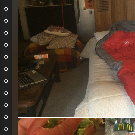
Nouveau Couch
Restaurant dans le quartier...
Visite de la ville de Punta Arenas
Parc National Vizente Perez Rosales
Rencontre internationale
Feria Consumbrista
Ascencion du Volcan d'Osorno
MELVIN
Direction Chiloe
Castro
LIVE LIKE YOU #7 : PUERTO...