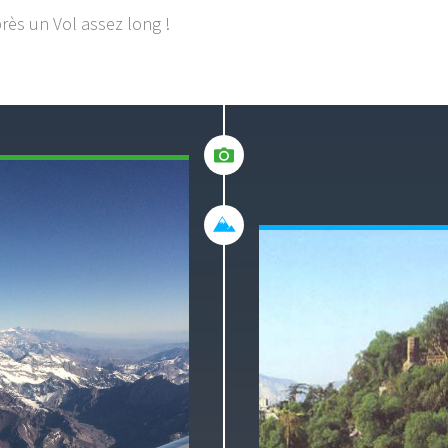
rès un Vol assez long !