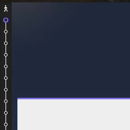
Départ
C'est parti !
Buenos aires to Santiago de Chile
Santa Lucia
Marché de Santiago
Couchsurfing Francisco
Repos !!
San Cristobal
Ce jeudi à été plutôt calme : J'ai...
1ère soirée aux Chili
LIVE LIKE YOU #1 : SANTIAGO