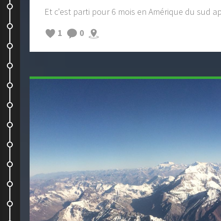
Réserve naturel de Punta Choros
Et c'est parti pour 6 mois en Amérique du sud ap
LIVE LIKE YOU #3 : VICUÑA &...
1
0
Punta Choros to La Serena
La Serena to San Pedro de Atacam
Chaleur
Hostel Mirador
Geysers del Tatio
Salar de Tara
San Pedro de Atacama to Caldera
LIVE LIKE YOU#4 : SAN PEDRO DE...
Hostel Chango