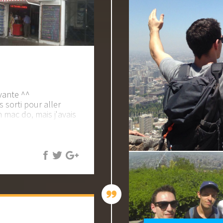
vante ^^
s sorti pour aller
n mac do, mais j'avais
Quoique leur
 à peine 1h après pour
ous avons mangé des
, en anglais