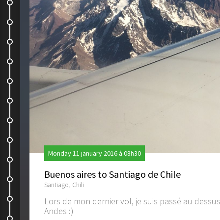
Restaurant
Caldera to Santiago
Repos & Recherches
Santiago to Concepcíon
Concepcíon
Chez la famille de Samuel
1ère journée chez Samuel
2ème journée chez Samuel
Monday 11 january 2016 à 08h30
Aujourd'hui, c'est atelier cuisine :...
Buenos aires to Santiago de Chile
Coelemu to Concepcion
Santiago, Chili
Concepcion
Lors de mon dernier vol, je suis passé au dessus
Andes :)
Concepcion to Coelemu