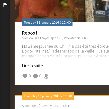
Arrivée
Tuesday 12 january 2016 à 12h00
Repos !!
Avenida Luis Thayer Ojeda 20, Providencia, Chili
Ma 2ème journée au Chili n'a pas été très éprou
Dodo/Internet/Tri des vidéos de la veille... Je sui
manger, et rien de très original puisque c'était u
tellement faim que je voulais une valeur sur :) 
sandwichs sont différents mais tout aussi bon !
Lire la suite
Francisco est arrivé vers 18h30 mais est reparti
aller à une formation! Il est revenu à 23h et n
0
0
tartines d'avocat et de tomates devant une série
évidemment :)
Thursday 14 january 2016 à 12h30
Alonso de Córdova, Vitacura, Chili