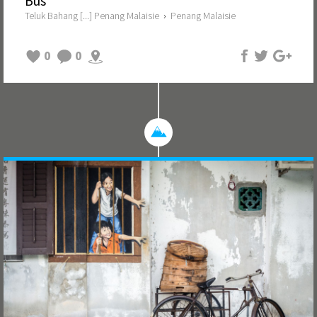
Bus
Teluk Bahang [...] Penang Malaisie
›
Penang Malaisie
0
0