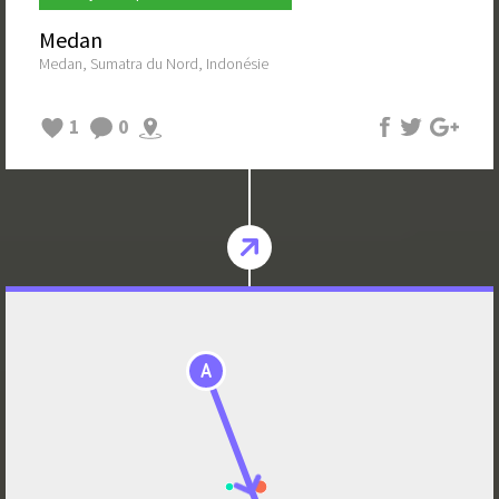
Medan
Medan, Sumatra du Nord, Indonésie
1
0
A