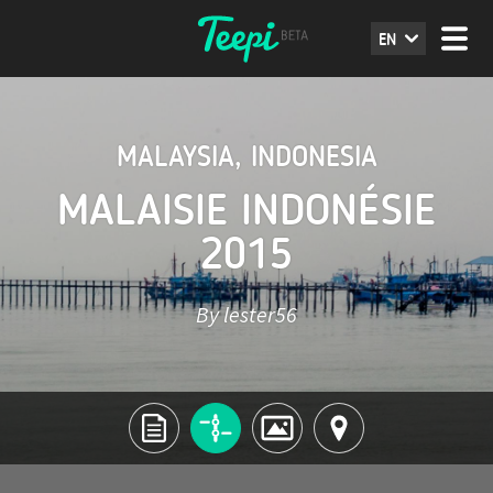
EN
MALAYSIA
,
INDONESIA
MALAISIE INDONÉSIE
2015
By lester56