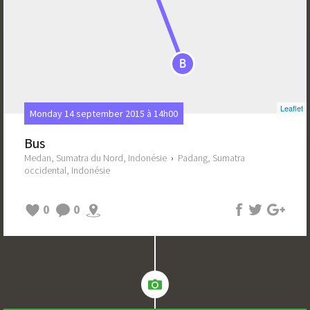
B
Leaflet
Monday 14 september 2015 à 14h00
Bus
Medan, Sumatra du Nord, Indonésie
›
Padang, Sumatra
occidental, Indonésie
0
0