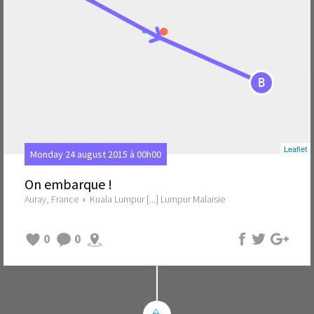
B
Leaflet
Monday 24 august 2015 à 00h00
On embarque !
Auray, France
›
Kuala Lumpur [...] Lumpur Malaisie
0
0