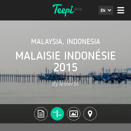
EN
MALAYSIA
,
INDONESIA
MALAISIE INDONÉSIE
2015
By lester56