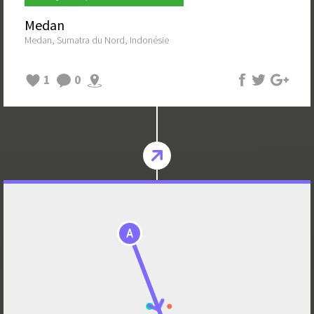
Medan
Medan, Sumatra du Nord, Indonésie
1
0
A