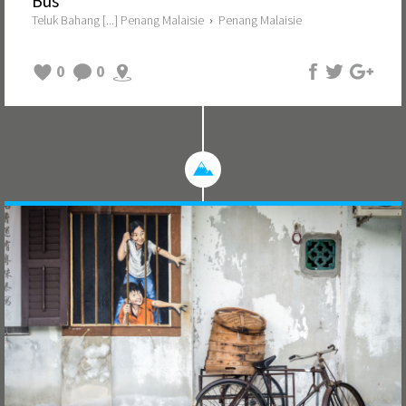
Bus
Teluk Bahang [...] Penang Malaisie
›
Penang Malaisie
0
0