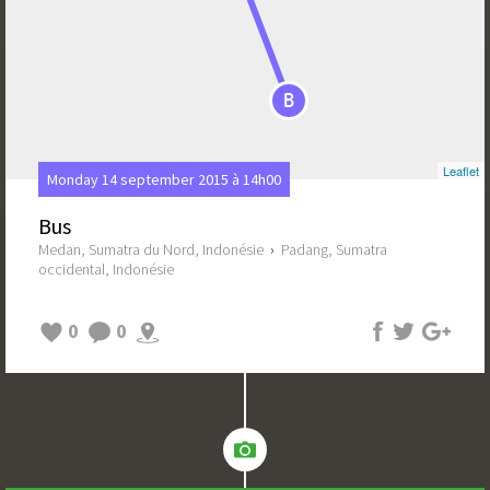
B
Leaflet
Monday 14 september 2015 à 14h00
Bus
Medan, Sumatra du Nord, Indonésie
›
Padang, Sumatra
occidental, Indonésie
0
0