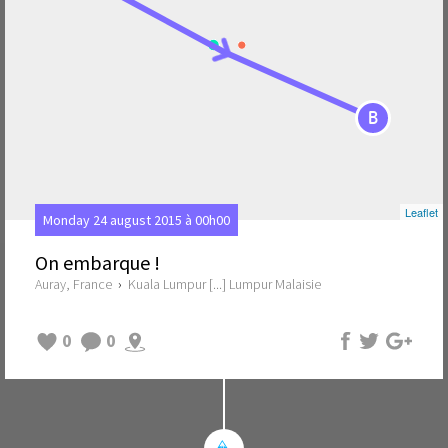
B
Leaflet
Monday 24 august 2015 à 00h00
On embarque !
Auray, France
›
Kuala Lumpur [...] Lumpur Malaisie
0
0