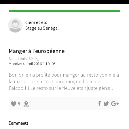
clem et elo
Stage au Sénégal
Manger à l'européenne
Saint-Louis, Sénégal
Monday 4 april 2016 à 10h05
Bon on en a profité pour manger au resto comme à
la maison. et surtout pour moi, de boire de
l'alcool!!! Le resto sur le fleuve était juste génial.
5
Comments