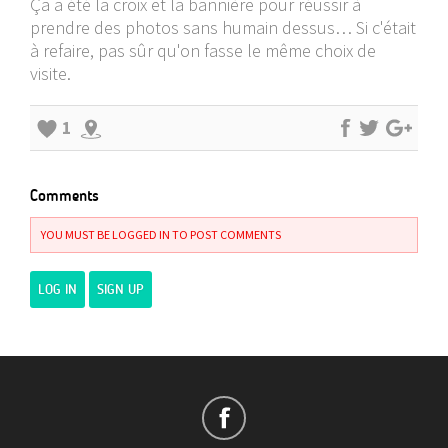
Ça a été la croix et la bannière pour réussir à
prendre des photos sans humain dessus… Si c'était
à refaire, pas sûr qu'on fasse le même choix de
visite.
1
Comments
YOU MUST BE LOGGED IN TO POST COMMENTS
LOG IN
SIGN UP