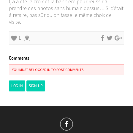
Ça a été la croix et la bannière pour réussir à
prendre des photos sans humain dessus… Si c'était
à refaire, pas sûr qu'on fasse le même choix de
visite.
1
Comments
YOU MUST BE LOGGED IN TO POST COMMENTS
LOG IN
SIGN UP