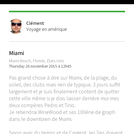
Clément
Voyage en amérique
Miami
Miami Beach, Floride, États-Unis
Thursday 26 november 2015 à 12h45
Pas grand chose à dire sur Miami, de la plage, du
soleil, des clubs mais rien de typique. 3 jours suffit
largement et je suis finalement content de quitter
cette ville même si je dois laisser derrière moi mes
deux compères Pedro et Tino.
Je retiendrai WineWood et ses 100ène de graph
dans le downtown de Miami.
Sinon avec du temps et de l'argent, les îles doivent