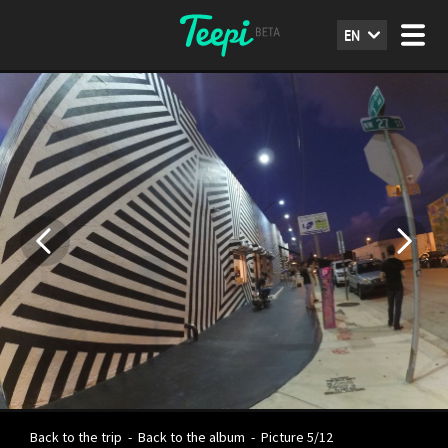
EN
Back to the trip
-
Back to the album
-
Picture 5/12